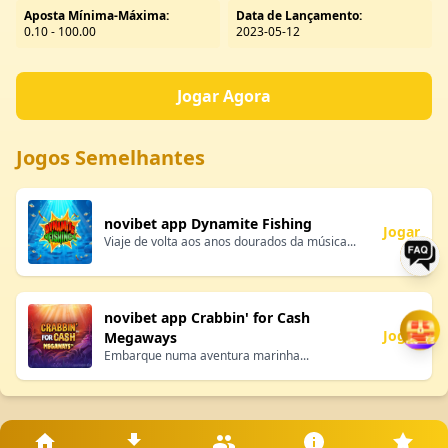
Aposta Mínima-Máxima:
Data de Lançamento:
0.10 - 100.00
2023-05-12
Jogar Agora
Jogos Semelhantes
novibet app Dynamite Fishing
Jogar
Viaje de volta aos anos dourados da música...
novibet app Crabbin' for Cash
Jogar
Megaways
Embarque numa aventura marinha...