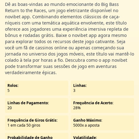
Dê as boas-vindas ao mundo emocionante do Big Bass
Return to the Races, um jogo eletrizante disponível no
novibet app. Combinando elementos clássicos de caça-
níqueis com uma temática aquática envolvente, este título
oferece aos jogadores uma experiência imersiva repleta de
bônus e rodadas grátis. Baixe o novibet app agora mesmo
para explorar todos os recursos deste jogo cativante. Seja
você um fã de cassinos online ou apenas começando sua
jornada no universo dos jogos móveis, este título vai mantê-lo
colado à tela por horas a fio. Descubra como o app novibet
pode transformar suas sessões de jogo em aventuras
verdadeiramente épicas.
Rolos:
Linhas:
5
3
Linhas de Pagamento:
Frequência de Acerto:
20
28%
Frequência de Giros Grátis:
Ganho Máximo:
1 em cada 50 giros
5000x a aposta
Probabilidade de Ganho
Volatilidade: