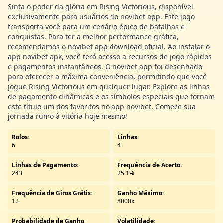
Sinta o poder da glória em Rising Victorious, disponível
exclusivamente para usuários do novibet app. Este jogo
transporta você para um cenário épico de batalhas e
conquistas. Para ter a melhor performance gráfica,
recomendamos o novibet app download oficial. Ao instalar o
app novibet apk, você terá acesso a recursos de jogo rápidos
e pagamentos instantâneos. O novibet app foi desenhado
para oferecer a máxima conveniência, permitindo que você
jogue Rising Victorious em qualquer lugar. Explore as linhas
de pagamento dinâmicas e os símbolos especiais que tornam
este título um dos favoritos no app novibet. Comece sua
jornada rumo à vitória hoje mesmo!
Rolos:
Linhas:
6
4
Linhas de Pagamento:
Frequência de Acerto:
243
25.1%
Frequência de Giros Grátis:
Ganho Máximo:
12
8000x
Probabilidade de Ganho
Volatilidade: